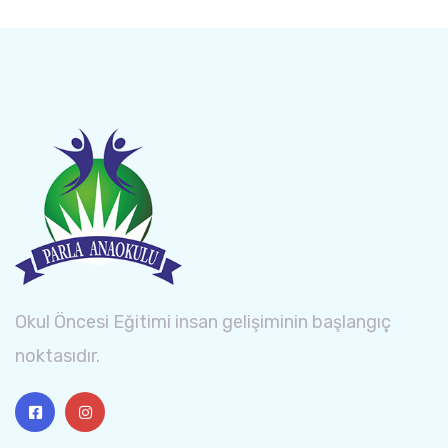
Okul Öncesi Eğitimi insan gelişiminin başlangıç
noktasıdır.