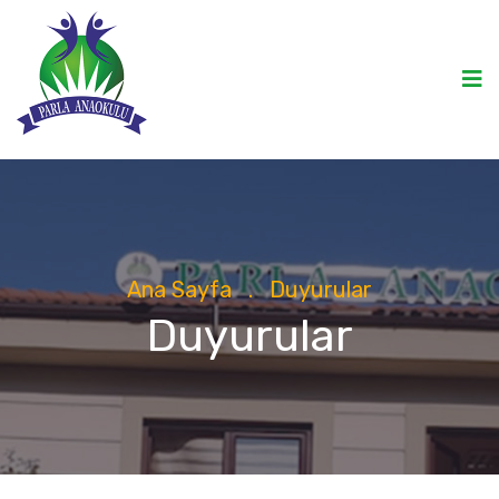
Ana Sayfa
.
Duyurular
Duyurular