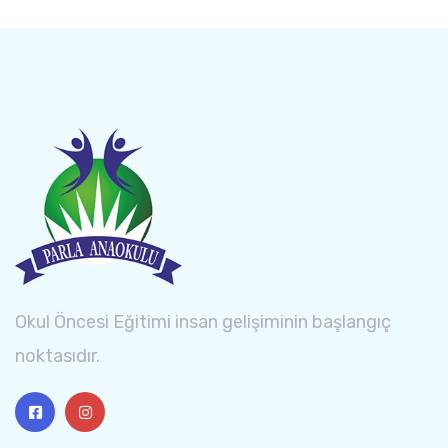
Okul Öncesi Eğitimi insan gelişiminin başlangıç
noktasıdır.